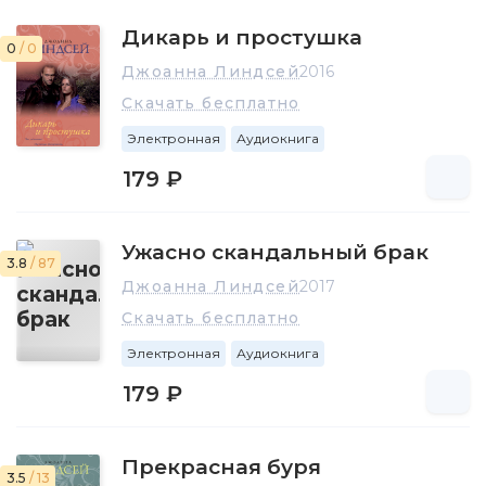
Регентство сага Англии (Regency England saga).
Дикарь и простушка
0
/ 0
Джоанна Линдсей
2016
Скачать бесплатно
Электронная
Аудиокнига
179 ₽
Ужасно скандальный брак
3.8
/ 87
Джоанна Линдсей
2017
Скачать бесплатно
Электронная
Аудиокнига
179 ₽
Прекрасная буря
3.5
/ 13