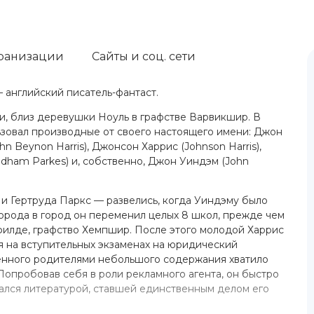
ранизации
Сайты и соц. сети
— английский писатель-фантаст.
ти, близ деревушки Ноуль в графстве Варвикшир. В
ьзовал производные от своего настоящего имени: Джон
 Beynon Harris), Джонсон Харрис (Johnson Harris),
ndham Parkes) и, собственно, Джон Уиндэм (John
и Гертруда Паркс — развелись, когда Уиндэму было
 города в город он переменил целых 8 школ, прежде чем
филде, графство Хемпшир. После этого молодой Харрис
я на вступительных экзаменах на юридический
енного родителями небольшого содержания хватило
Попробовав себя в роли рекламного агента, он быстро
кался литературой, ставшей единственным делом его