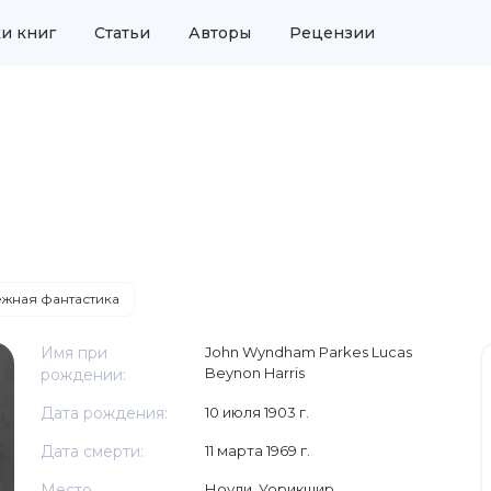
и книг
Статьи
Авторы
Рецензии
жная фантастика
Имя при
John Wyndham Parkes Lucas
Beynon Harris
рождении:
Дата рождения:
10 июля 1903 г.
Дата смерти:
11 марта 1969 г.
Место
Ноули, Уорикшир,