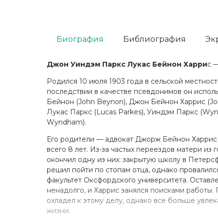
Биография
Библиография
Эк
Джон Уиндэм Паркс Лукас Бейнон Харри
с 
Родился 10 июля 1903 года в сельской местнос
последствии в качестве псевдонимов он испол
Бейнон (John Beynon), Джон Бейнон Харрис (John
Лукас Паркс (Lucas Parkes), Уиндэм Паркс (Wy
Wyndham).
Его родители — адвокат Джорж Бейнон Харрис 
всего 8 лет. Из-за частых переездов матери из
окончил одну из них: закрытую школу в Петерс
решил пойти по стопам отца, однако провалилс
факультет Оксфордского университета. Оставл
ненадолго, и Харрис занялся поисками работы. 
охладел к этому делу, однако все больше увле
жизни.