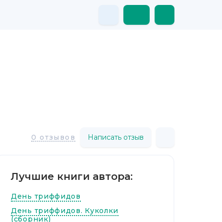
Написать отзыв
0 отзывов
Лучшие книги автора:
День триффидов
День триффидов. Куколки
(сборник)