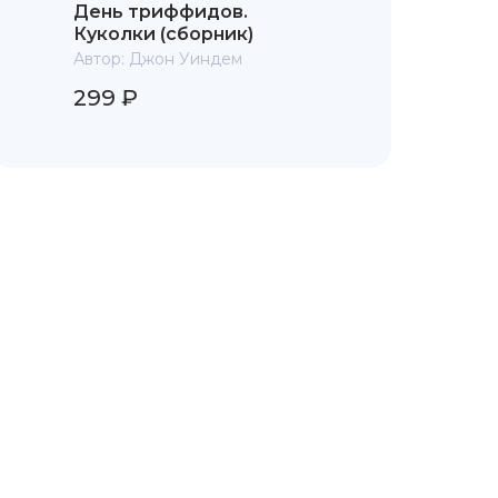
День триффидов.
Куколки (сборник)
Автор:
Джон Уиндем
299 ₽