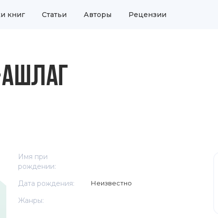
и книг
Статьи
Авторы
Рецензии
-АШЛАГ
Имя при
рождении:
Дата рождения:
Неизвестно
Жанры: