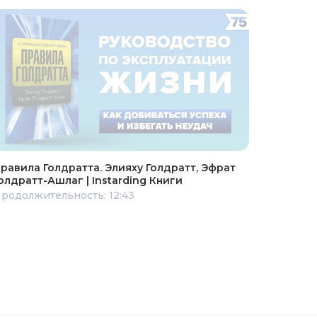
равила Голдратта. Элияху Голдратт, Эфрат
олдратт-Ашлаг | Instarding Книги
родолжительность: 12:43