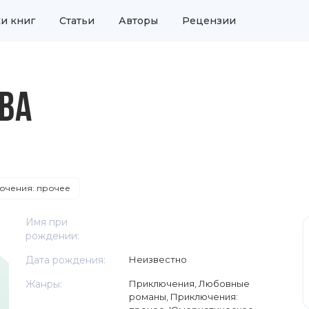
и книг
Статьи
Авторы
Рецензии
ВА
ючения: прочее
Имя при
рождении:
Дата рождения:
Неизвестно
Жанры:
Приключения
,
Любовные
романы
,
Приключения: