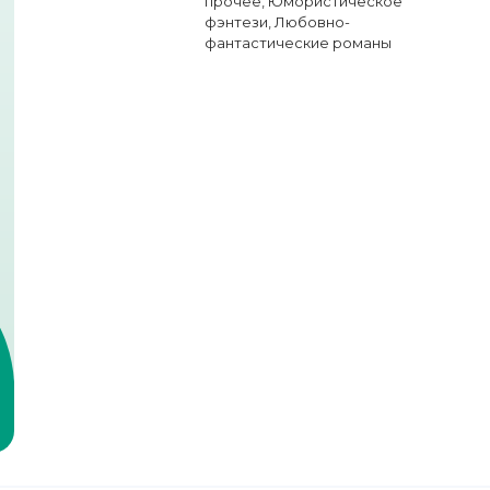
прочее
,
Юмористическое
фэнтези
,
Любовно-
фантастические романы