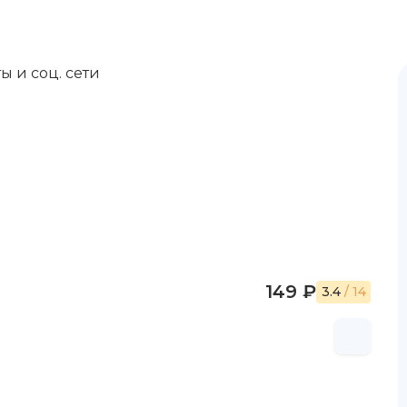
ы и соц. сети
149 ₽
3.4
/ 14