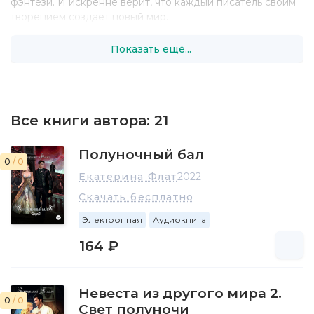
фэнтези. И искренне верит, что каждый писатель своим
творением создает новый мир.
Показать ещё...
Все книги автора:
21
Полуночный бал
0
/ 0
Екатерина Флат
2022
Скачать бесплатно
Электронная
Аудиокнига
164 ₽
Невеста из другого мира 2.
0
/ 0
Свет полуночи