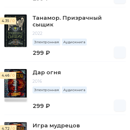
Танамор. Призрачный
4.35
/ 0
сыщик
2022
Электронная
Аудиокнига
299 ₽
Дар огня
4.46
/ 0
2016
Электронная
Аудиокнига
299 ₽
Игра мудрецов
4.72
/ 0