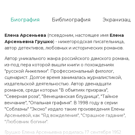
Биография
Библиография
Экранизаци
Елена Арсеньева
(псевдоним, настоящее имя
Елена
Арсеньевна Грушко
) - нижегородская писательница,
автор детективов, любовных и исторических романов.
Автор уникального жанра российского дамского романа,
из-под пера которой вышли книги о похождениях
"русской Анжелики". Профессиональный филолог,
сценарист. Долгое время занималась журналистикой,
издательской деятельностью. Автор двенадцати
романов, среди которых "В объятиях призрака",
"Северная роза", "Венецианская блудница", "Тайное
венчание", "Опальная графиня". В 1998 году в серии
"Соблазны" "Эксмо" издало такие произведения Елены
Арсеньевой, как "Яд вожделения", "Страшное гадание",
"Любовник богини".
Грушко Елена Арсеньевна родилась 17 сентября 1952