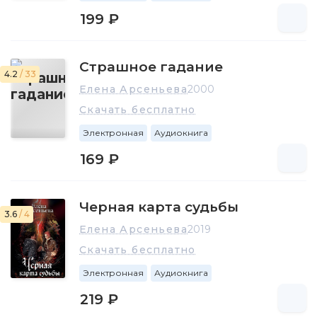
школой аргентинского танго «АТанго».
199 ₽
Страшное гадание
4.2
/ 33
Елена Арсеньева
2000
Скачать бесплатно
Электронная
Аудиокнига
169 ₽
Черная карта судьбы
3.6
/ 4
Елена Арсеньева
2019
Скачать бесплатно
Электронная
Аудиокнига
219 ₽