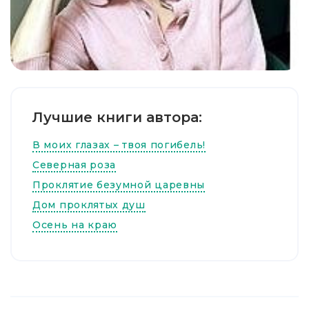
Лучшие книги автора:
В моих глазах – твоя погибель!
Северная роза
Проклятие безумной царевны
Дом проклятых душ
Осень на краю