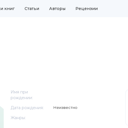
и книг
Статьи
Авторы
Рецензии
Имя при
рождении:
Дата рождения:
Неизвестно
Жанры: