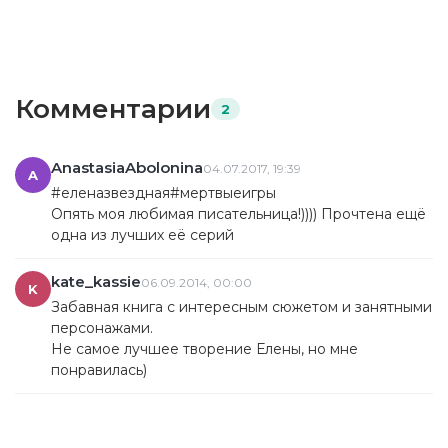
Комментарии
2
AnastasiaAbolonina
04.07.2017, 19:39
A
#еленазвездная#мертвыеигры
Опять моя любимая писательница!)))) Прочтена ещё
одна из лучших её серий
kate_kassie
06.09.2014, 00:00
K
Забавная книга с интересным сюжетом и занятными
персонажами.
Не самое лучшее творение Елены, но мне
понравилась)