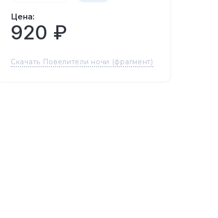
Цена:
920 ₽
Скачать Повелители ночи (фрагмент)