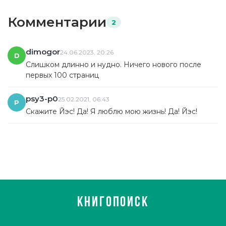
Комментарии
2
dimogor
24.06.2023, 20:26
D
Слишком длинно и нудно. Ничего нового после
первых 100 страниц
psy3-p0
25.02.2021, 06:43
P
Скажите Йэс! Да! Я люблю мою жизнь! Да! Йэс!
КНИГОПОИСК