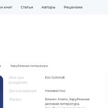
и книг
Статьи
Авторы
Рецензии
а
Зарубежная литература
Имя при
Eric Schmidt
рождении:
Дата рождения:
Неизвестно
Жанры:
Бизнес-Книги
,
Зарубежная
деловая литература
,