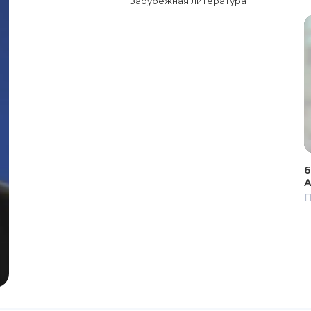
Зарубежная литература
6
А
П