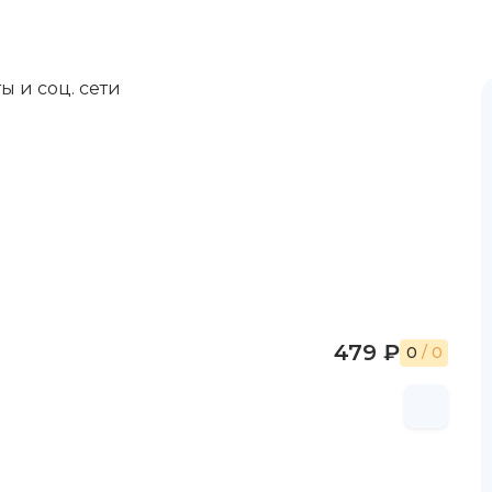
ы и соц. сети
479 ₽
0
/ 0