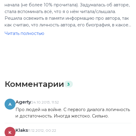
начала (не более 10% прочитала). Задумалась об авторе,
стала вспоминать всё, что я о нём читала/слышала.
Решила освежить в памяти информацию про автора, так
как считаю, что личность автора, его биография, в какое
время и в какой стране он жил играют важную роль в
Читать полностью
понимании книги. Да и вообще интересно.
Ну вот, открываю биографию.
спойлер И в первых же строках вижу, что "Хемингуэй -
автор всемирно известного романа о молодом
американце Роберте Джордане, который помогал
испанским партизанам и героически погиб при взрыве
моста"
Комментарии
3
Да что ж вы делаете, люди??? КАК, как мне читать еще
700 страниц, если я уже знаю, что мост он взорвёт, но
погибнет при этом...
Agerty
24.10.2013, 11:52
A
свернутьВ общем, вы поняли. Друзья, давайте не будем
Про людей на войне. С первого диалога логичность
спойлерить? ))
и достаточность. Иногда жестоко. Сильно.
Klaks
11.12.2012, 00:22
K