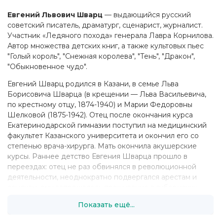
Евгений Львович Шварц
— выдающийся русский
советский писатель, драматург, сценарист, журналист.
Участник «Ледяного похода» генерала Лавра Корнилова.
Автор множества детских книг, а также культовых пьес
"Голый король", "Снежная королева", "Тень", "Дракон",
"Обыкновенное чудо".
Евгений Шварц родился в Казани, в семье Льва
Борисовича Шварца (в крещении — Льва Васильевича,
по крестному отцу, 1874-1940) и Марии Федоровны
Шелковой (1875-1942). Отец после окончания курса
Екатеринодарской гимназии поступил на медицинский
факультет Казанского университета и окончил его со
степенью врача-хирурга. Мать окончила акушерские
курсы. Раннее детство Евгения Шварца прошло в
переездах: отец не раз обвинялся в революционной
деятельности, неоднократно подвергался арестам и
ссылкам, ему запрещалось проживание в губернских
городах. Крещёный в православие в возрасте 7 лет
Показать ещё...
Евгений считал себя русским.