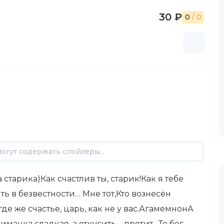
30 ₽
0
/ 0
огут содержать спойлеры...
старика)Как счастлив ты, старик!Как я тебе
ь в безвестности… Мне тот,Кто вознесён
де же счастье, царь, как не у вас.АгамемнонА
иманка сладкая, а откусить – претит…То бог