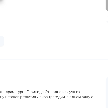
Е
П
ого драматурга Еврипида. Это одно из лучших
 у истоков развития жанра трагедии, в одном ряду с