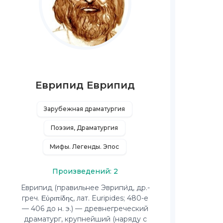
Еврипид Еврипид
Зарубежная драматургия
Поэзия, Драматургия
Мифы. Легенды. Эпос
Произведений: 2
Еврипид (правильнее Эврипи́д, др.-
греч. Εὐριπίδης, лат. Euripides; 480-е
— 406 до н. э.) — древнегреческий
драматург, крупнейший (наряду с