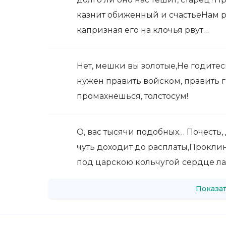
казнит обиженный и счастьеНам ру
капризная его на клочья рвут…
Нет, мешки вы золотые,Не годитес
нужен править войском, править г
промахнёшься, толстосум!
О, вас тысячи подобных… Почесть, 
чуть доходит до расплаты,Проклин
под царскою кольчугой сердце ла
Показат