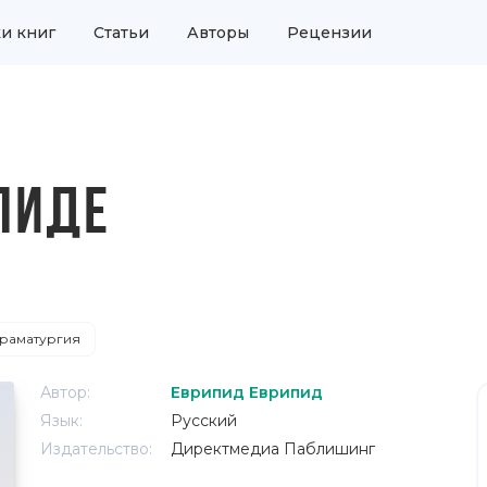
и книг
Статьи
Авторы
Рецензии
ЛИДЕ
Драматургия
Автор:
Еврипид Еврипид
Язык:
Русский
Издательство:
Директмедиа Паблишинг