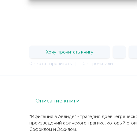
Хочу прочитать книгу
0 - хотят прочитать
|
0 - прочитали
Описание книги
"Ифигения в Авлиде" - трагедия древнегреческ
произведений афинского трагика, который стоит
Софоклом и Эсхилом.