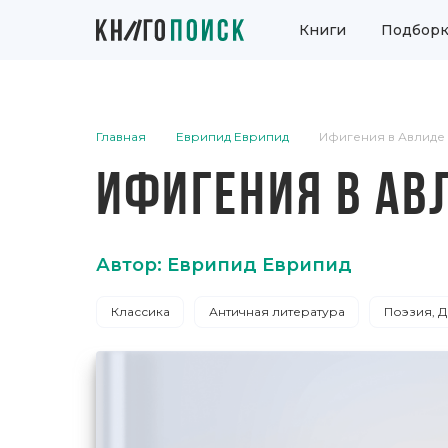
Книги
Подборк
Главная
Еврипид Еврипид
Ифигения в Авлиде
ИФИГЕНИЯ В АВ
Автор: Еврипид Еврипид
Классика
Античная литература
Поэзия, 