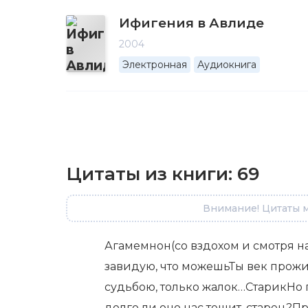
Ифигения в Авлиде
2004
Электронная
Аудиокнига
Цитаты из книги:
69
Внимание! Цитаты м
Агамемнон(со вздохом и смотря на 
завидую, что можешьТы век прожит
судьбою, только жалок…СтарикНо г
долго ли оно нас тешит, старец?Пр