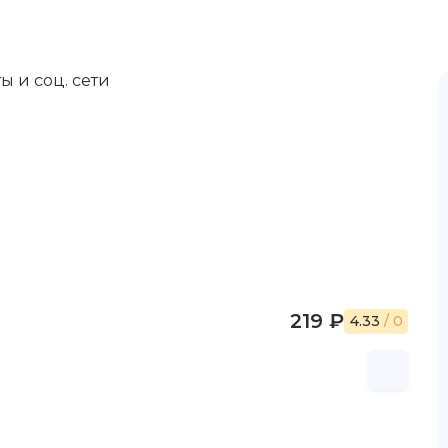
ы и соц. сети
219 ₽
4.33
/ 0