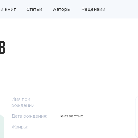
и книг
Статьи
Авторы
Рецензии
В
Имя при
рождении:
Дата рождения:
Неизвестно
Жанры: