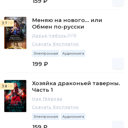
159 ₽
Меняю на нового… или
3.7
/ 0
Обмен по-русски
Дарья Чеболь
2018
Скачать бесплатно
Электронная
Аудиокнига
199 ₽
Хозяйка драконьей таверны.
3.8
/ 0
Часть 1
Ная Геярова
Скачать бесплатно
Электронная
Аудиокнига
159 ₽