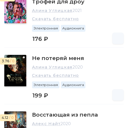
Трофей для дроу
Алина Углицкая
2021
Скачать бесплатно
Электронная
Аудиокнига
176 ₽
Не потеряй меня
3.76
/ 0
Алина Углицкая
2020
Скачать бесплатно
Электронная
Аудиокнига
199 ₽
Восстающая из пепла
4.12
/ 0
Алекс Найт
2020