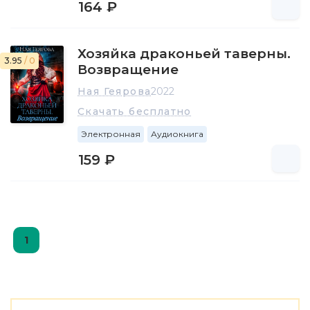
164 ₽
Хозяйка драконьей таверны.
3.95
/ 0
Возвращение
Ная Геярова
2022
Скачать бесплатно
Электронная
Аудиокнига
159 ₽
1