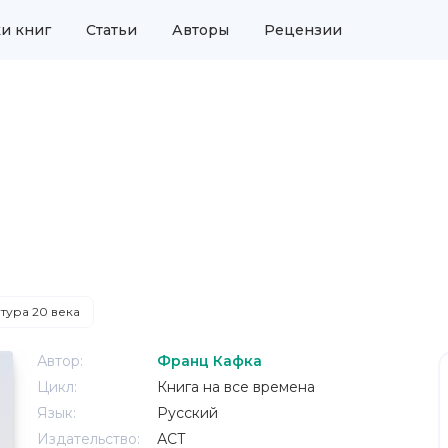
и книг
Статьи
Авторы
Рецензии
тура 20 века
Автор:
Франц Кафка
Цикл:
Книга на все времена
Язык:
Русский
Издательство:
АСТ