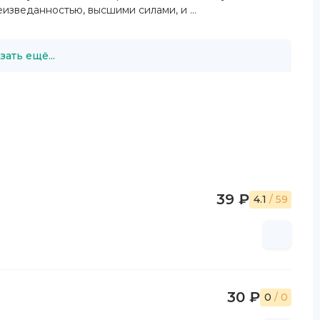
изведанностью, высшими силами, и ...
зать ещё...
39 ₽
4.1
/ 59
30 ₽
0
/ 0