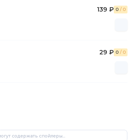
139 ₽
0
/ 0
29 ₽
0
/ 0
огут содержать спойлеры...