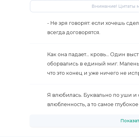
Внимание! Цитаты м
- Не зря говорят: если хочешь сде
всегда договорятся.
Как она падает... кровь... Один вы
оборвались в единый миг. Малень
что это конец и уже ничего не исп
Я влюбилась. Буквально по уши и 
влюбленность, а то самое глубокое 
Показат