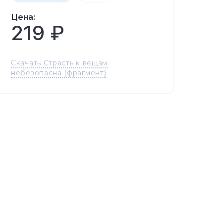
Цена:
219 ₽
Скачать Страсть к вещам
небезопасна (фрагмент)