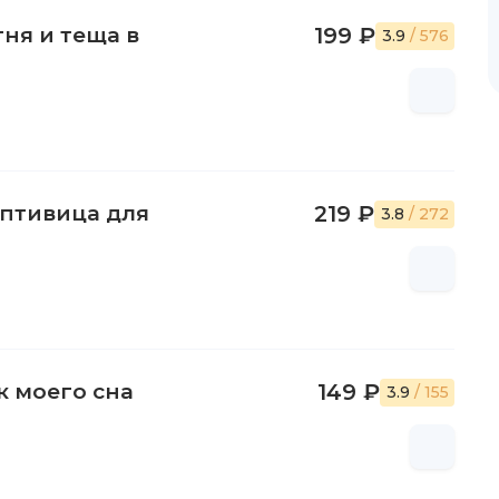
ня и теща в
199 ₽
3.9
/ 576
оптивица для
219 ₽
3.8
/ 272
к моего сна
149 ₽
3.9
/ 155