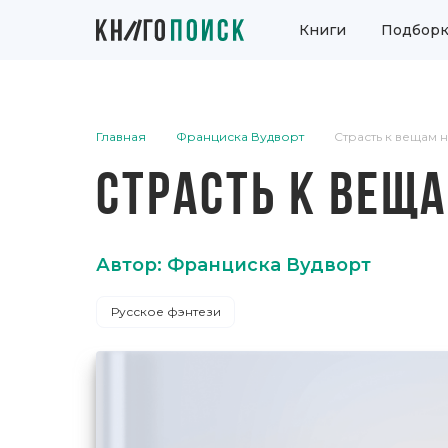
Книги
Подборк
Главная
Франциска Вудворт
Страсть к вещам 
СТРАСТЬ К ВЕЩ
Автор: Франциска Вудворт
Русское фэнтези