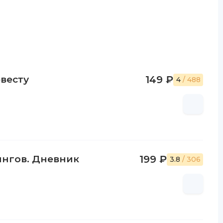
весту
149 ₽
4
/ 488
ингов. Дневник
199 ₽
3.8
/ 306