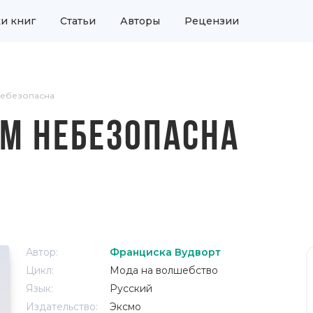
и книг
Статьи
Авторы
Рецензии
небезопасна
АМ НЕБЕЗОПАСНА
Автор:
Франциска Вудворт
Цикл:
Мода на волшебство
Язык:
Русский
Издательство:
Эксмо