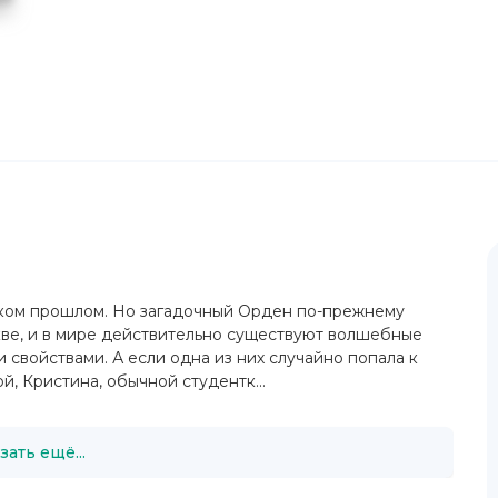
леком прошлом. Но загадочный Орден по-прежнему
ве, и в мире действительно существуют волшебные
войствами. А если одна из них случайно попала к
й, Кристина, обычной студентк...
зать ещё...