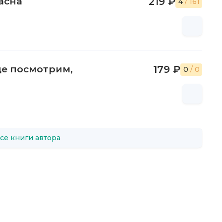
асна
219 ₽
4
/ 161
ще посмотрим,
179 ₽
0
/ 0
се книги автора