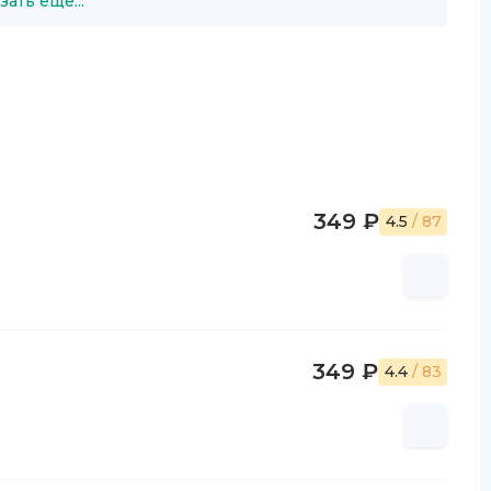
зать ещё...
349 ₽
4.5
/ 87
349 ₽
4.4
/ 83