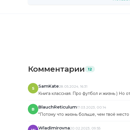
Комментарии
12
SamKate
28.05.2024, 16:31
S
Книга классная. Про футбол и жизнь ) Но о
BlauchReticulum
17.03.2023, 00:14
B
"Потому что жизнь больше, чем твоё место 
Wladimirovna
20.02.2023, 09:55
W