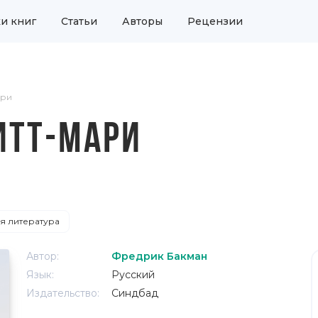
и книг
Статьи
Авторы
Рецензии
ари
ИТТ-МАРИ
я литература
Автор:
Фредрик Бакман
Язык:
Русский
Издательство:
Синдбад