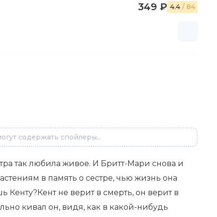
349 ₽
4.4
/ 84
огут содержать спойлеры...
ра так любила живое. И Бритт-Мари снова и
стениям в память о сестре, чью жизнь она
шь Кенту?Кент не верит в смерть, он верит в
ьно кивал он, видя, как в какой-нибудь