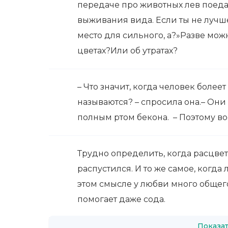
передаче про животных лев поедае
выживания вида. Если ты не лучше
место для сильного, а?»Разве мож
цветах?Или об утратах?
– Что значит, когда человек более
называются? – спросила она.– Они
полным ртом бекона. – Поэтому во
Трудно определить, когда расцвет
распустился. И то же самое, когда
этом смысле у любви много общег
помогает даже сода.
Показат