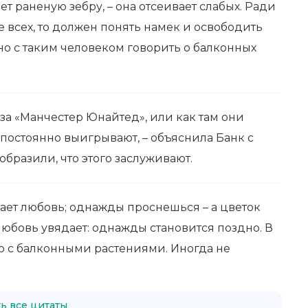
т раненую зебру, – она отсеивает слабых. Ради
 всех, то должен понять намек и освободить
но с таким человеком говорить о балконных
т за «Манчестер Юнайтед», или как там они
 постоянно выигрывают, – объяснила Банк с
образили, что этого заслуживают.
ает любовь; однажды проснешься – а цветок
 любовь увядает: однажды становится поздно. В
о с балконными растениями. Иногда не
ь все цитаты