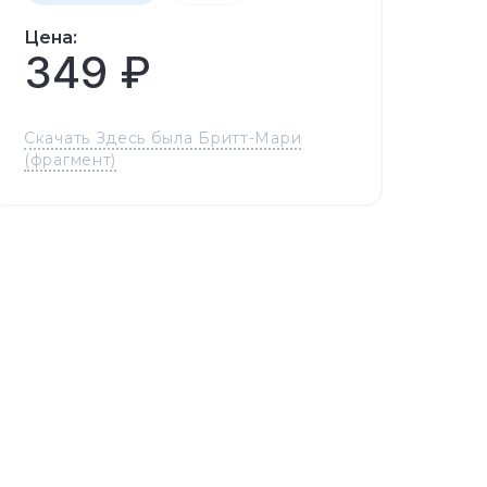
Цена:
349 ₽
Скачать Здесь была Бритт-Мари
(фрагмент)