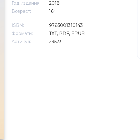
Год издания:
2018
Возраст:
16+
ISBN:
9785001310143
Форматы:
TXT, PDF, EPUB
Артикул:
29523