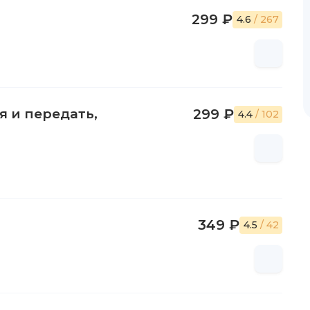
299 ₽
4.6
/ 267
я и передать,
299 ₽
4.4
/ 102
349 ₽
4.5
/ 42