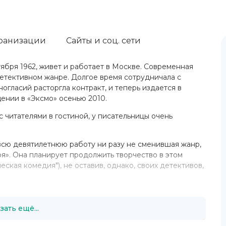
ранизации
Сайты и соц. сети
тября 1962, живет и работает в Москве. Современная
детективном жанре. Долгое время сотрудничала с
ногласий расторгла контракт, и теперь издается в
щении в «Эксмо» осенью 2010.
с читателями в гостиной, у писательницы очень
 всю девятилетнюю работу ни разу не сменившая жанр,
». Она планирует продолжить творчество в этом
еская комедия"), не оставив, однако, своих детективов,
зать ещё...