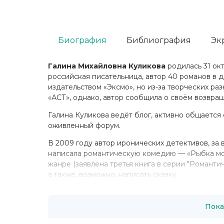
Биография
Библиография
Эк
Галина Михайловна Куликова
родилась 31 ок
российская писательница, автор 40 романов в 
издательством «Эксмо», но из-за творческих раз
«АСТ», однако, автор сообщила о своём возвра
Галина Куликова ведёт блог, активно общается 
оживленный форум.
В 2009 году автор иронических детективов, за
написала романтическую комедию — «Рыбка моя
жанре (заявлена третья книга в серии "Романтич
а также, возможно, написать сказку.
Пока