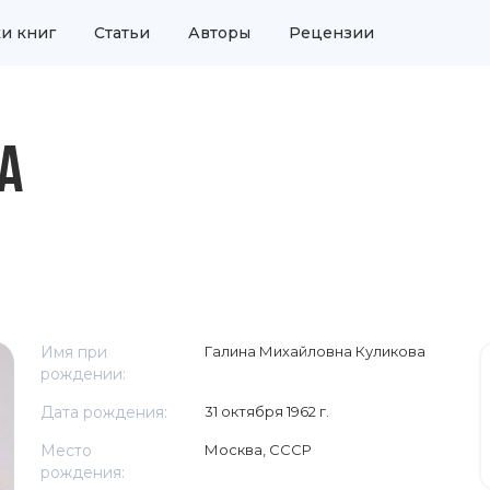
и книг
Статьи
Авторы
Рецензии
А
Имя при
Галина Михайловна Куликова
рождении:
Дата рождения:
31 октября 1962 г.
Место
Москва, СССР
рождения: