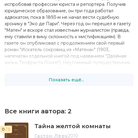
испробовав профессии юриста и репортера. Получив
юридическое образование, он три года работал
адвокатом, пока в 1893-м не начал вести судебную
хронику в "Эко де Пари". Через год он перешел в газету
"Матен" и вскоре стал известным журналистом (правда,
ему ставили в вину склонность к мистификациям). В
газете он опубликовал с продолжением свой первый
роман "Искатель сокровищ из «Матена»" (1903,
напечатан отдельной книгой под названием "Двойная
жизнь Теофраста Лонге"). Неутомимый путешественник,
Леру много раз бывал в России, писал о русско-
японской войне, о революции 1905 года.
Показать ещё...
В 1907 году удачливый репортер был вынужден
расстаться с газетой. Через несколько месяцев он
напечатал в "Иллюстрасъон" роман "Тайна Желтой
комнаты", утвердившись в качестве автора детективов -
Все книги автора:
2
и как вскоре выяснилось, весьма плодовитого.
Как и Морис Леблан, Леру пытался, соперничать с А.
Тайна желтой комнаты
Конан Дойлом, хотел создать чисто французского героя -
0
/ 0
антипода Шерлока Холмса. За образец он выбрал
Гастон Леру
2010