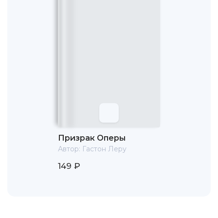
Другой популярный цикл, начатый писателем в 1914 году,
- романы о беглом каторжнике Шери-Биби, волею
жестокой судьбы осужденном за чужие преступления,
ставшем затем главарем банды, знаменем анархистов,
защитником обездоленных и в итоге, как водится,
полицейским ("Плавучие клетки", "Шери-Биби и Сесили",
"Фаталитас", "Палас и Шери-Биби", "Государственный
переворот Шери-Биби").
Книги Леру вызвали к жизни многочисленные спектакли
(восемь пьес написал сам автор, в том числе
инсценировку "Желтой комнаты") и фильмы ("Тайна
Желтой комнаты" экранизировалась дважды), некоторые
романы превратились в комиксы.
Призрак Оперы
Автор:
Гастон Леру
149 ₽