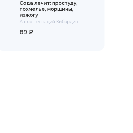
Сода лечит: простуду,
похмелье, морщины,
изжогу
Автор:
Геннадий Кибардин
89 ₽