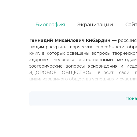
Биография
Экранизации
Сайт
Геннадий Михайлович Кибардин
— российск
людям раскрыть творческие способности, обре
книг, в которых освещены вопросы творческог
здоровья человека естественными метода
эзотерические вопросы ясновидения и ис
ЗДОРОВОЕ ОБЩЕСТВО», вносит свой по
цивилизованного общества успешных и счастли
Пока