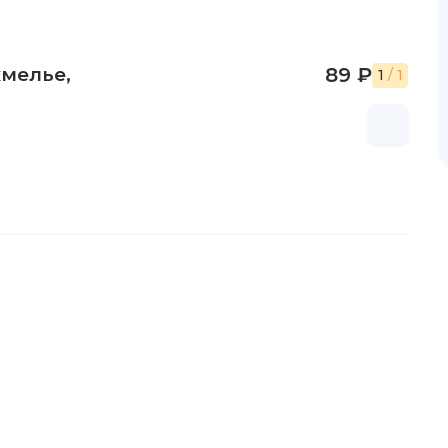
хмелье,
89 ₽
1
/ 1