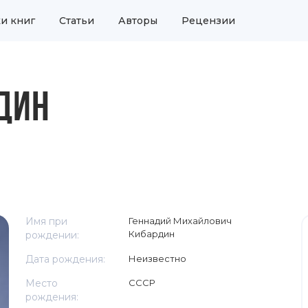
и книг
Статьи
Авторы
Рецензии
ДИН
Имя при
Геннадий Михайлович
Кибардин
рождении:
Дата рождения:
Неизвестно
Место
СССР
рождения: