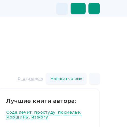
Написать отзыв
0 отзывов
Лучшие книги автора:
Сода лечит: простуду, похмелье,
морщины, изжогу