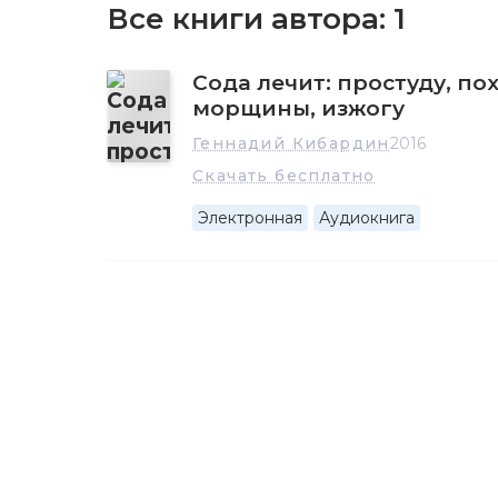
Все книги автора:
1
Сода лечит: простуду, по
морщины, изжогу
Геннадий Кибардин
2016
Скачать бесплатно
Электронная
Аудиокнига