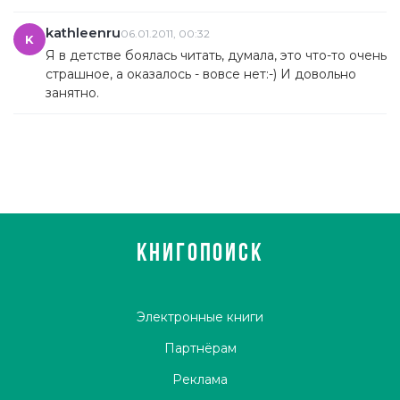
kathleenru
06.01.2011, 00:32
K
Я в детстве боялась читать, думала, это что-то очень
страшное, а оказалось - вовсе нет:-) И довольно
занятно.
КНИГОПОИСК
Электронные книги
Партнёрам
Реклама