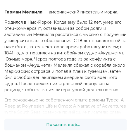
Герман Мелвилл
— американский писатель и моряк.
Родился в Нью-Йорке. Когда ему было 12 лет, умер его
отец-коммерсант, оставивший за собой долги и
заставивший Мелвилла расстаться с мыслью о получении
университетского образования. С 18 лет плавал юнгой на
пакетботе, затем некоторое время работал учителем; в
1841 году отправился на китобойном судне «Акушнет» в
Южные моря. Через полтора года из-за конфликта с
боцманом «Акушнета» Мелвилл сбежал с корабля около
Маркизских островов и попал в плен к туземцам, затем
был освобождён экипажем американского военного
судна. После трёхлетних странствий вернулся на
родину, чтобы заняться литературной деятельностью.
Его основанные на собственном опыте романы Typee: A
Peep at Polynesian Life и Omoo: A Narrative of Adventures
in the South Seas, сразу же принёсшие писателю славу
(роман Typee был самой популярной книгой Мелвилла
Показать ещё...
при его жизни), характерны уходом в экзотику, полным
отказом от привычной для читателя действительности.