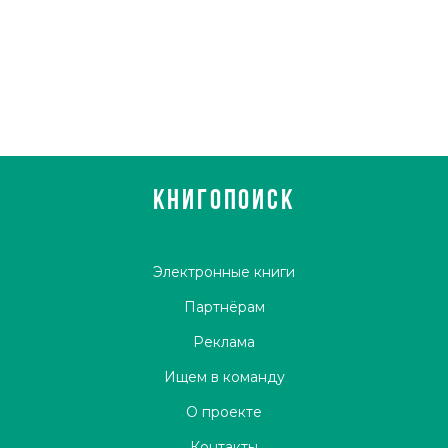
«Вздор», плывущем по Миссисипи.
Деньги, принесённые в первую очередь
произведениями раннего периода, ещё оставались, и в
1860 году Мелвилл совершил кругосветное
путешествие. Однако с 1866 по 1885 гг. он уже служил
чиновником на таможне.
Мелвилл продолжал писать, но умер почти забытым.
Только в анонимном некрологе написали об
КНИГОПОИСК
«исключительно одарённом авторе», который обладал
«могучим поэтичным воображением».
Электронные книги
Партнёрам
Реклама
Ищем в команду
О проекте
Контакты