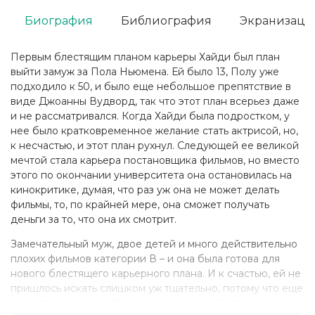
Биография
Библиография
Экранизаци
Первым блестящим планом карьеры Хайди был план
выйти замуж за Пола Ньюмена. Ей было 13, Полу уже
подходило к 50, и было еще небольшое препятствие в
виде Джоанны Вудворд, так что этот план всерьез даже
и не рассматривался. Когда Хайди была подростком, у
нее было кратковременное желание стать актрисой, но,
к несчастью, и этот план рухнул. Следующей ее великой
мечтой стала карьера постановщика фильмов, но вместо
этого по окончании университета она остановилась на
кинокритике, думая, что раз уж она не может делать
фильмы, то, по крайней мере, она сможет получать
деньги за то, что она их смотрит.
Замечательный муж, двое детей и много действительно
плохих фильмов категории В – и она была готова для
нового блестящего карьерного плана. И к счастью, ей не
пришлось искать слишком уж тщательно, потому что еще
с тех времен, когда Пол не стал делать ей предложение,