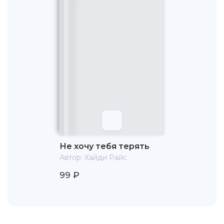
«Тельмы и Луизы» каждую пару лет вместе со своим
лучшим спутником (хотя они всегда пропускают эпизод
с падением со скалы в пропасть на машине).
Не хочу тебя терять
Автор:
Хайди Райс
99 ₽