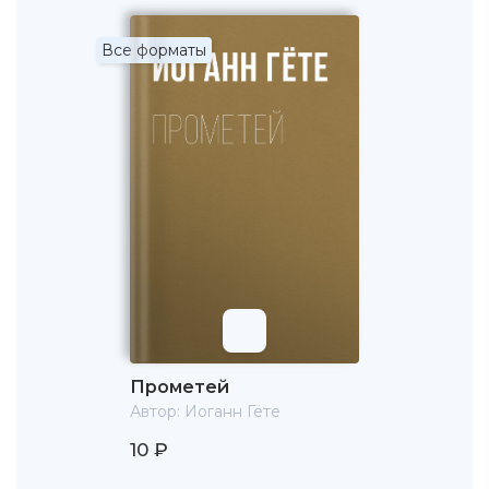
Все форматы
Прометей
Автор:
Иоганн Гёте
10 ₽