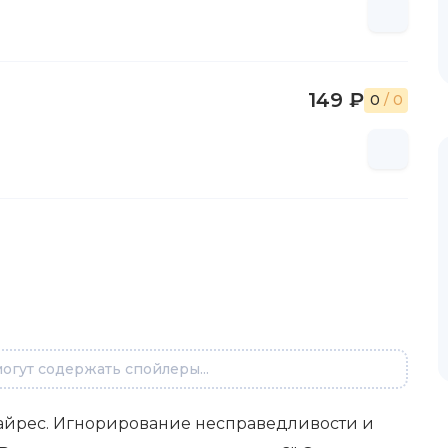
149 ₽
0
/ 0
огут содержать спойлеры...
Найрес. Игнорирование несправедливости и