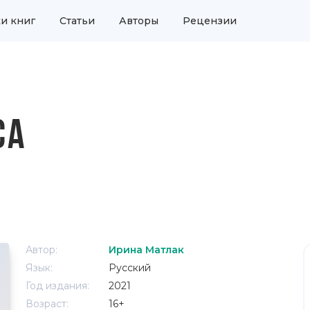
и книг
Статьи
Авторы
Рецензии
СА
Автор:
Ирина Матлак
Язык:
Русский
Год издания:
2021
Возраст:
16+