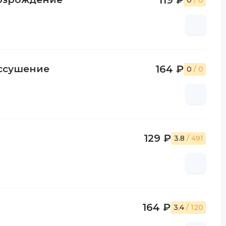
119 ₽
0
/ 0
Иссушение
164 ₽
0
/ 0
129 ₽
3.8
/ 491
164 ₽
3.4
/ 120