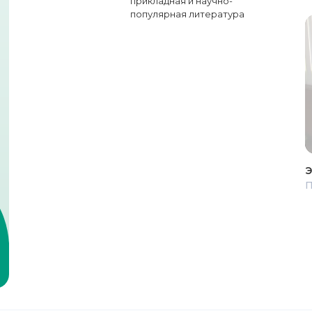
прикладная и научно-
популярная литература
Э
П