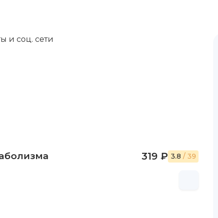
ы и соц. сети
таболизма
319 ₽
3.8
/ 39