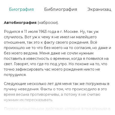
Биография
Библиография
Экранизаци
Автобиография
(наброски).
Родился я 11 июля 1963 года в г. Москве. Ну, так уж
случилось. Вот уж к чему я не имел ни малейшего
отношения, так это к факту своего рождения. Всё
произошло не то что без моего на то согласия, но даже и
без моего ведома. Меня даже не сочли нужным
поставить в известность о времени, когда я появился на
свет. Говорят, что где-то под утро. Но похоже на то, что
точно зафиксировать час моего рождения никто не
потрудился.
Следующие несколько лет для меня так же погружены в
пучину неведения. Факты о том, что происходило в это
время весьма противоречивы, а потому я не считаю
нужным их пересказывать.
Первое осмысленное действие, которое я предпринял в
этой жизни, — научился читать. Не помню, как именно