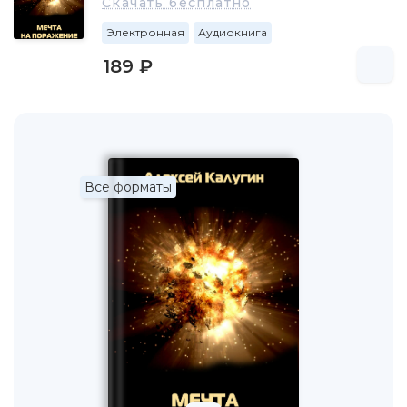
Скачать бесплатно
Лет в шесть я написал свой первый рассказ.
Электронная
Аудиокнига
Естественно, фантастический. Никому его не показывал
189 ₽
и даже не знаю, куда он в конце концов делся, но сам
рассказ до сих пор помню великолепно, слово в слово.
Далее — жизнь по стандартной схеме советских времён.
Закончив 8 классов средней школы, я почувствовал себя
взрослым человеком и поступил в медицинское
училище. Самое незабываемое впечатление за все три
Все форматы
года пребывания в стенах училища — это визит в
секционную. Должно быть, именно после того, как я
увидел, что человека можно заштопать крупными
стежками, как тряпичную куклу, я понял, что жизнь очень
смешная игра, в которой не может быть победителя.
Получив специальность фельдшера-лаборанта, я
отправился выполнять свой священный долг в ряды
Советской армии. Удивительно, но страны, которой я два
года служил, сейчас уже нет на карте, а гимн её до сих
пор всё ещё кто-то напевает. Ну да ладно. Служить мне
довелось в Забайкальском военном округе, и, как ни