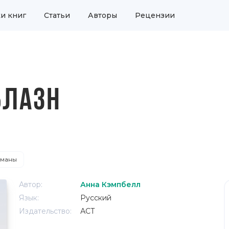
и книг
Статьи
Авторы
Рецензии
БЛАЗН
оманы
Автор:
Анна Кэмпбелл
Язык:
Русский
Издательство:
АСТ