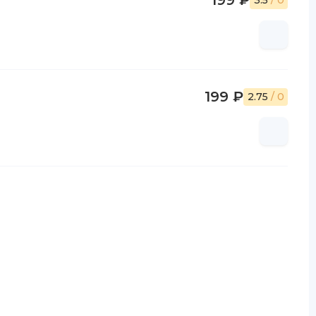
199 ₽
3.5
/ 0
199 ₽
2.75
/ 0