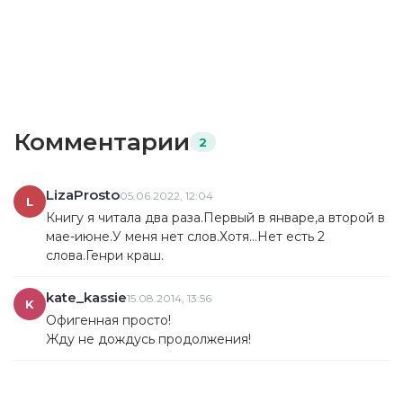
не знаю. В конце идеи не было вообще, а те вставки что
были, кошмары, не основной элемент а так чтобы
помнили. И в конце, выяснилось что по этому коридору с
многочисленными дверями, которые ведут в сны людей,
может ходить каждый!! Где мистика, где
исключительность! Этот цикл прочитался очень быстро
за пару недель, но я была так разочарована и зла в
Комментарии
2
конце. Данная серия отбила желание читать на долгое
долгое время. Только вот сейчас я вошла в свой ритм
чтения. Лучше бы не читала!
LizaProsto
05.06.2022, 12:04
L
Книгу я читала два раза.Первый в январе,а второй в
мае-июне.У меня нет слов.Хотя...Нет есть 2
слова.Генри краш.
kate_kassie
15.08.2014, 13:56
K
Офигенная просто!
Жду не дождусь продолжения!