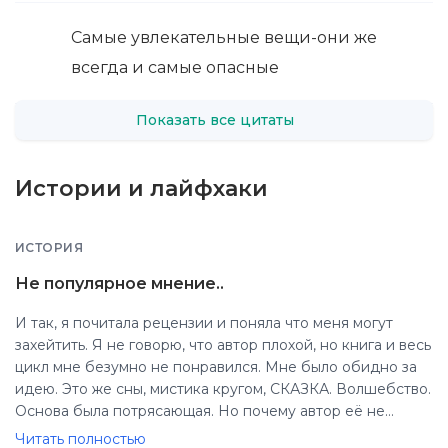
Самые увлекательные вещи-они же
всегда и самые опасные
Показать все цитаты
Истории и лайфхаки
ИСТОРИЯ
Не популярное мнение..
И так, я почитала рецензии и поняла что меня могут
захейтить. Я не говорю, что автор плохой, но книга и весь
цикл мне безумно не понравился. Мне было обидно за
идею. Это же сны, мистика кругом, СКАЗКА. Волшебство.
Основа была потрясающая. Но почему автор её не
довёл? Кристин Гир то ли забыла, то ли не продумала, я
Читать полностью