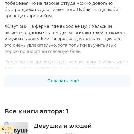
побережья, но на пароме оттуда можно довольно
быстро доехать до оживленного Дублина, где любит
проводить время Ким.
Живут они на ферме, где вырос ее муж. Уэльский
является родным языком для многих жителей этих мест,
и муж и сыновья Ким говорят на двух языках – для нее
это очень увлекательно, хотя попытки выучить язык
порою приносят ей головную боль.
Перспектива проводить долгие часы дома с маленькими
детьми на руках выглядела не очень привлекательно,
поэтому, вооружившись поддержкой мужа,
Показать ещё...
убежденного, что у нее получается все, за что она
берется, Ким решила попробовать себя в качестве
писателя. Она всегда любила романы Harlequin Mills &
Boon, так что выбор любовного романа в качестве жанра
был для нее очевиден – и теперь она не может
Все книги автора:
1
представить, что могла бы заниматься чем-нибудь
другим.
Девушка и злодей
4
/ 75