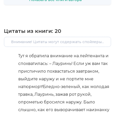
Цитаты из книги:
20
Внимание! Цитаты могут содержать спойлеры...
Тут я обратила внимание на лейтенанта и
спохватилась: – Лауринь! Если уж вам так
приспичило похвастаться завтраком,
выйдите наружу и не портите мне
натюрморт!Бледно-зеленый, как молодая
травка, Лауринь, зажав рот рукой,
опрометью бросился наружу. Было
слышно, как его выворачивает наизнанку