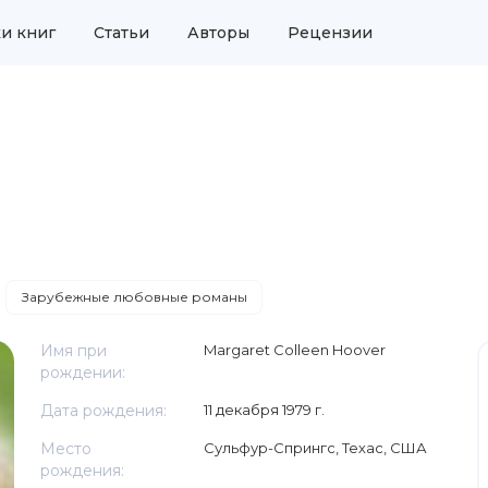
и книг
Статьи
Авторы
Рецензии
Зарубежные любовные романы
Имя при
Margaret Colleen Hoover
рождении:
Дата рождения:
11 декабря 1979 г.
Место
Сульфур-Спрингс, Техас, США
рождения: