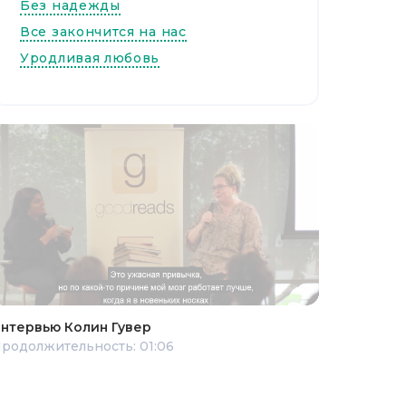
Без надежды
Все закончится на нас
Уродливая любовь
нтервью Колин Гувер
родолжительность: 01:06