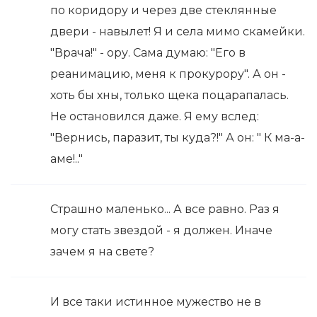
по коридору и через две стеклянные
двери - навылет! Я и села мимо скамейки.
"Врача!" - ору. Сама думаю: "Его в
реанимацию, меня к прокурору". А он -
хоть бы хны, только щека поцарапалась.
Не остановился даже. Я ему вслед:
"Вернись, паразит, ты куда?!" А он: " К ма-а-
аме!.."
Страшно маленько... А все равно. Раз я
могу стать звездой - я должен. Иначе
зачем я на свете?
И все таки истинное мужество не в