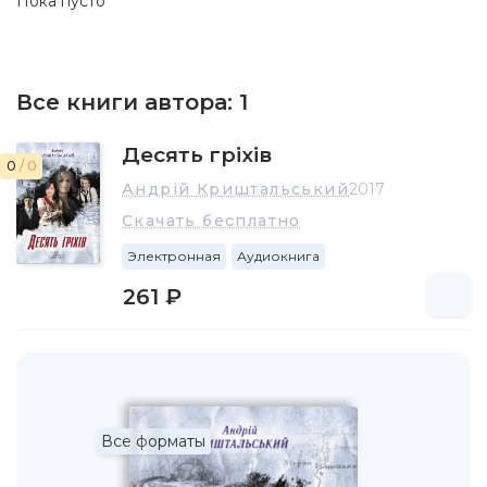
Пока пусто
Все книги автора:
1
Десять гріхів
0
/ 0
Андрій Криштальський
2017
Скачать бесплатно
Электронная
Аудиокнига
261 ₽
Все форматы