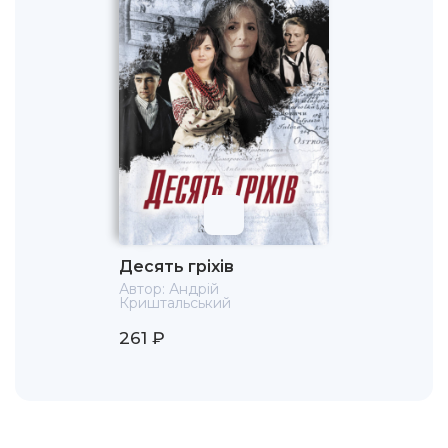
Десять гріхів
Автор:
Андрій
Криштальський
261 ₽