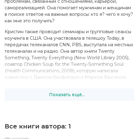
проблемам, связанным с отношениями, карьерой,
самореализацией. Она помогает мужчинам и женщинам
в поиске ответов на важные вопросы: кто я? чего я хочу?
как мне это получить?
Кристин также проводит семинары и групповые сеансы
коучинга в США. Она участвовала в телешоу Today, в
передачах телеканалов CNN, PBS, выступала на местных
телеканалах и на радио. Она автор книги Twenty
Something, Twenty Everything (New World Library 2005),
соавтор Chicken Soup for the Twenty-Something Soul
(Health Communications, 2008), которую написала
совместно с Джеком Кенфилдом и Марком Хансеном.
Кристин окончила Северо-Западный университет, а
Показать ещё...
также прошла курс в компании Communication Arts. На
момент публикации книги она училась в магистратуре
Университета Санта-Моники, занималась духовной
психологией и рассчитывала в 2008 году получить
диплом магистра. Кристин родилась в Далласе, штат
Все книги автора:
1
Техас, живет в Лос-Анджелесе со своим мужем Крисом.