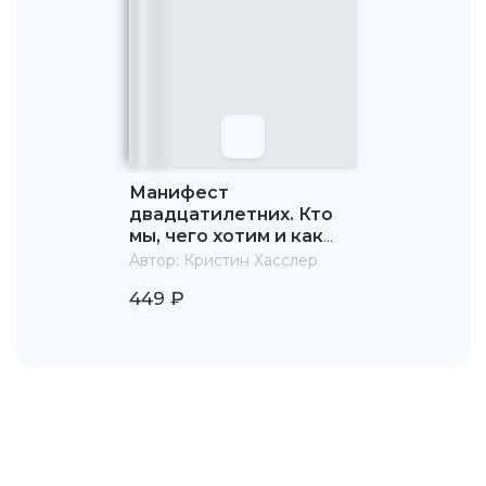
Манифест
двадцатилетних. Кто
мы, чего хотим и как
этого добиться
Автор:
Кристин Хасслер
449 ₽