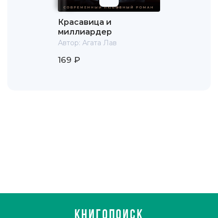
Красавица и
миллиардер
Автор:
Агата Лав
169 ₽
КНИГОПОИСК