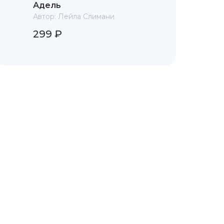
Адель
Автор:
Лейла Слимани
299 ₽