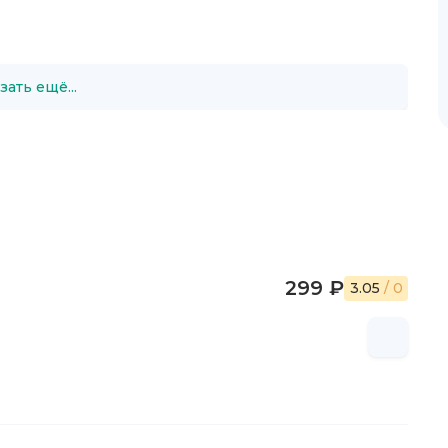
я няня"
(Галлимар, 2016) был удостоен Гонкуровской
р описывает будни молодой пары и их скрытной няни.
, случившейся в 2012 году в Нью-Йорке.
зать ещё...
299 ₽
3.05
/ 0