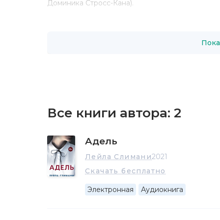
Доминика Стросс-Кана).
Второй роман Лейлы
Chanson douce
/
"Идеальна
премии в 2016 году. В этом произведении авто
Роман задуман под влиянием реальной трагедии
Пока
Все книги автора:
2
Адель
Лейла Слимани
2021
Скачать бесплатно
Электронная
Аудиокнига