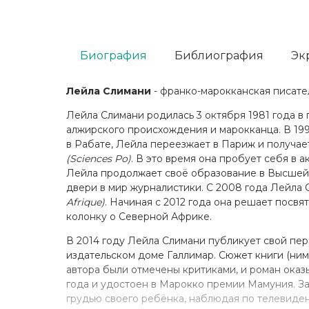
Биография
Библиография
Эк
Лейла Слимани
- франко-марокканская писате
Лейла Слимани родилась 3 октября 1981 года в
алжирского происхождения и марокканца. В 19
в Рабате, Лейла переезжает в Париж и получае
(Sciences Po)
. В это время она пробует себя в
Лейла продолжает своё образование в Высшей
двери в мир журналистики. С 2008 года Лейла
Afrique)
. Начиная с 2012 года она решает посвя
колонку о Северной Африке.
В 2014 году Лейла Слимани публикует свой пе
издательском доме Галлимар. Сюжет книги (ним
автора были отмечены критиками, и роман оказ
года и удостоен в Марокко премии Мамуния. Зам
грудью своего ребёнка, наблюдая по телевиден