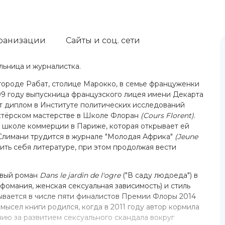
ранизации
Сайты и соц. сети
льница и журналистка.
 городе Рабат, столице Марокко, в семье француженки
99 году выпускница французского лицея имени Декарта
т диплом в Институте политических исследований
 актёрском мастерстве в Школе Флоран
(Cours Florent)
.
 школе коммерции в Париже, которая открывает ей
 Слимани трудится в журнале "Молодая Африка"
(Jeune
тить себя литературе, при этом продолжая вести
рвый роман
Dans le jardin de l'ogre
("В саду людоеда") в
фомания, женская сексуальная зависимость) и стиль
ывается в числе пяти финалистов Премии Флоры 2014
ысел книги родился, когда в 2011 году автор кормила
ию за развитием сексуального скандала вокруг