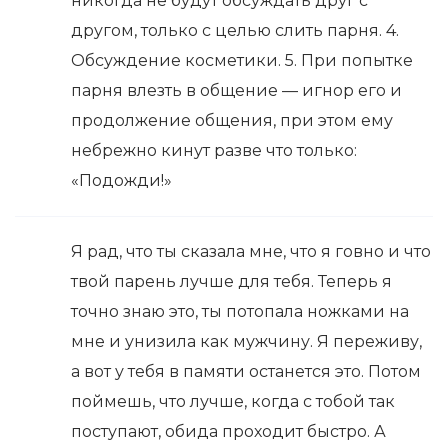
никогда не будут обсуждать друг с
другом, только с целью слить парня. 4.
Обсуждение косметики. 5. При попытке
парня влезть в общение — игнор его и
продолжение общения, при этом ему
небрежно кинут раз­ве что только:
«Подожди!»
Я рад, что ты сказала мне, что я говно и что
твой па­рень лучше для тебя. Теперь я
точно знаю это, ты потопала ножками на
мне и унизила как мужчину. Я переживу,
а вот у тебя в памяти останется это. Потом
поймешь, что лучше, ко­гда с тобой так
поступают, обида проходит быстро. А