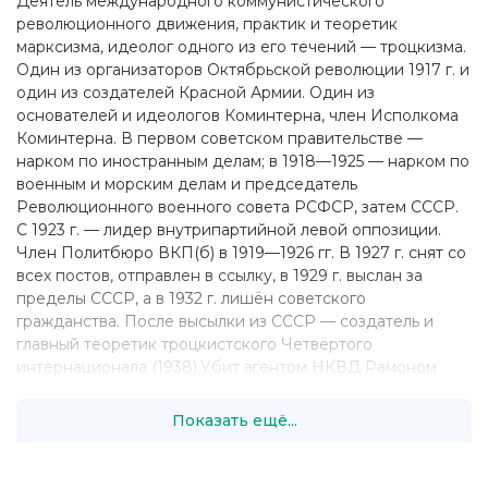
Деятель международного коммунистического
революционного движения, практик и теоретик
марксизма, идеолог одного из его течений — троцкизма.
Один из организаторов Октябрьской революции 1917 г. и
один из создателей Красной Армии. Один из
основателей и идеологов Коминтерна, член Исполкома
Коминтерна. В первом советском правительстве —
нарком по иностранным делам; в 1918—1925 — нарком по
военным и морским делам и председатель
Революционного военного совета РСФСР, затем СССР.
С 1923 г. — лидер внутрипартийной левой оппозиции.
Член Политбюро ВКП(б) в 1919—1926 гг. В 1927 г. снят со
всех постов, отправлен в ссылку, в 1929 г. выслан за
пределы СССР, а в 1932 г. лишён советского
гражданства. После высылки из СССР — создатель и
главный теоретик троцкистского Четвёртого
интернационала (1938).Убит агентом НКВД Рамоном
Меркадером в Мексике в результате покушения.
Подробнее
Показать ещё...