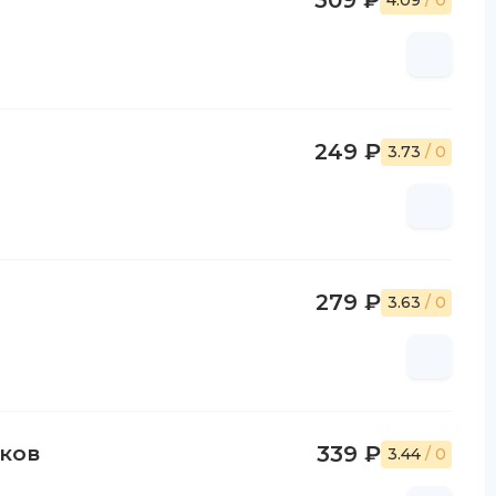
309 ₽
4.09
/ 0
249 ₽
3.73
/ 0
279 ₽
3.63
/ 0
ков
339 ₽
3.44
/ 0