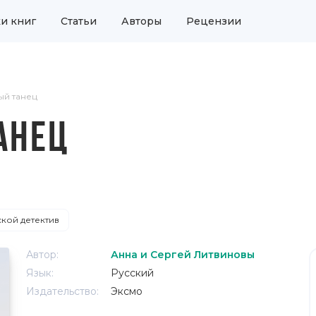
и книг
Статьи
Авторы
Рецензии
ый танец
АНЕЦ
кой детектив
Автор:
Анна и Сергей Литвиновы
Язык:
Русский
Издательство:
Эксмо