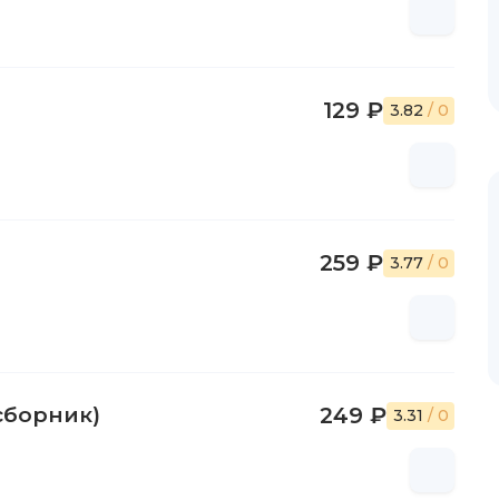
129 ₽
3.82
/ 0
259 ₽
3.77
/ 0
сборник)
249 ₽
3.31
/ 0