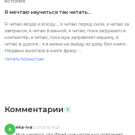
ИСТОРИЯ
Я мечтаю научиться так читать...
Я читаю везде и всюду.... я читаю перед сном, я читаю за
завтраком, я читаю в ванной, я читаю, пока загружается
компьютер, я читаю, пока муж заправляет машину, я
читаю в дороге... я в жизни не выйду из дому без книги....
Недавно вычитала в книге фразу:
Если Нёхиси приходит охота почитать, он просто идёт в
Читать полностью
ближайшую библиотеку, прячется там на какой-нибудь
полке, сворачивается клубком по-кошачьи, а иногда и
правда превращается в кота, просто для собственного
удовольствия, дремлет там, сколько пожелает, а книги
читают ему себя сами, им это очень нравится, а удаётся
нечасто, читателей вроде Нёхиси по пальцам можно
пересчитать...
Комментарии
1
Я мечтаю научиться так читать...
eka-iva
13.07.2016, 15:25
E
Мне кажется, что Фрай уже частенько повторяет