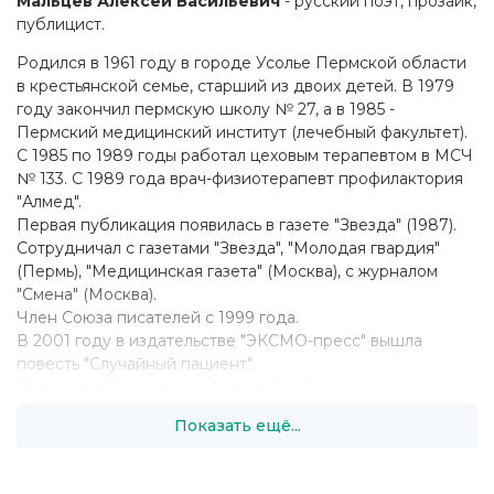
Мальцев Алексей Васильевич
- русский поэт, прозаик,
публицист.
Родился в 1961 году в городе Усолье Пермской области
в крестьянской семье, старший из двоих детей. В 1979
году закончил пермскую школу № 27, а в 1985 -
Пермский медицинский институт (лечебный факультет).
С 1985 по 1989 годы работал цеховым терапевтом в МСЧ
№ 133. С 1989 года врач-физиотерапевт профилактория
"Алмед".
Первая публикация появилась в газете "Звезда" (1987).
Сотрудничал с газетами "Звезда", "Молодая гвардия"
(Пермь), "Медицинская газета" (Москва), с журналом
"Смена" (Москва).
Член Союза писателей с 1999 года.
В 2001 году в издательстве "ЭКСМО-пресс" вышла
повесть "Случайный пациент".
Увлекается шахматами, фотографией.
Имеет дочь.
Показать ещё...
Живет в Перми.