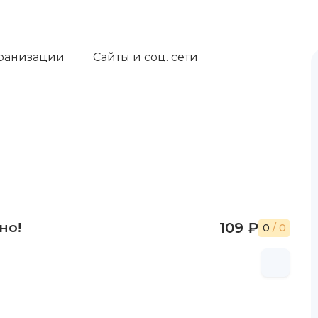
ранизации
Сайты и соц. сети
но!
109 ₽
0
/ 0