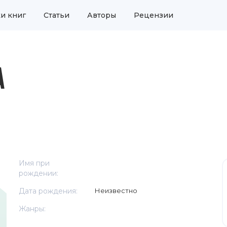
и книг
Статьи
Авторы
Рецензии
А
Имя при
рождении:
Дата рождения:
Неизвестно
Жанры: