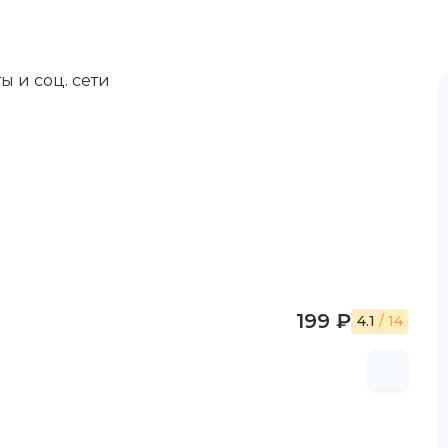
ы и соц. сети
199 ₽
4.1
/ 14