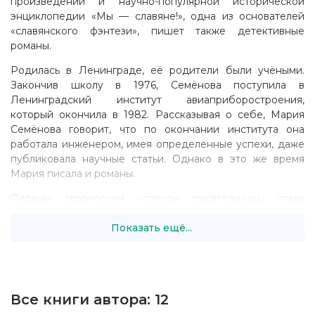
произведений и научно-популярной исторической
энциклопедии «Мы — славяне!», одна из основателей
«славянского фэнтези», пишет также детективные
романы.
Родилась в Ленинграде, её родители были учёными.
Закончив школу в 1976, Семёнова поступила в
Ленинградский институт авиаприборостроения,
который окончила в 1982. Рассказывая о себе, Мария
Семёнова говорит, что по окончании института она
работала инженером, имея определенные успехи, даже
публиковала научные статьи. Однако в это же время
Мария писала и романы.
Первым творческим успехом писательницы стала
повесть, теперь известная под названием «Хромой
Показать ещё...
кузнец». Написав книгу в 1980, Семёнова отдала её в
ленинградское отделение «Детской литературы», где,
по решению редколлегии, повесть была помещена в
план на издание. Дивидендов писательнице это
принесло немного, так как повесть так и не была издана,
Все книги автора:
12
однако это дало возможность развиваться дальше, в