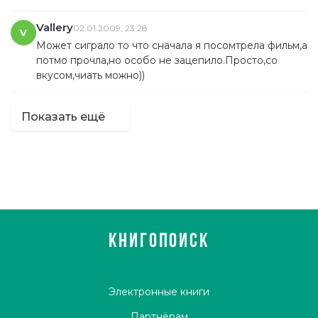
Vallery
02.01.2009, 23:28
V
Может сиграло то что сначала я посомтрела фильм,а
потмо прочла,но особо не зацепило.Просто,со
вкусом,чиать можно))
Показать ещё
КНИГОПОИСК
Электронные книги
Партнёрам