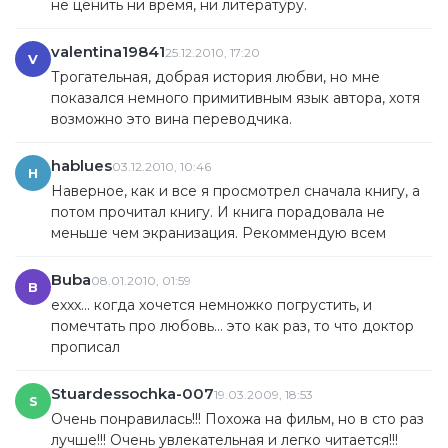
не ценить ни время, ни литературу.
valentina19841
25.12.2010, 17:20
V
Трогательная, добрая история любви, но мне
показался немного примитивным язык автора, хотя
возможно это вина переводчика.
hablues
03.12.2010, 10:46
H
Наверное, как и все я просмотрел сначала книгу, а
потом прочитал книгу. И книга порадовала не
меньше чем экранизация. Рекоммендую всем
Buba
08.01.2010, 01:59
B
еххх... когда хочется немножко погрустить, и
помечтать про любовь... это как раз, то что доктор
прописал
Stuardessochka-007
19.03.2009, 18:53
S
Очень понравилась!!! Похожа на фильм, но в сто раз
лучше!!! Очень увлекательная и легко читается!!!