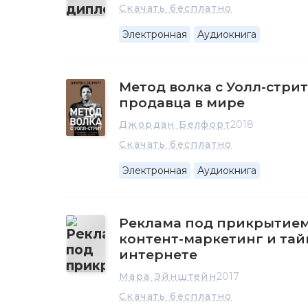
Скачать бесплатно
Электронная
Аудиокнига
Метод волка с Уолл-стри
продавца в мире
Джордан Белфорт
2018
Скачать бесплатно
Электронная
Аудиокнига
Реклама под прикрытием
контент-маркетинг и та
интернете
Мара Эйнштейн
2017
Скачать бесплатно