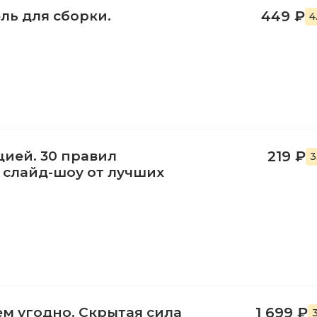
ль для сборки.
449 ₽
4
ией. 30 правил
219 ₽
3
 слайд-шоу от лучших
ем угодно. Скрытая сила
1 699 ₽