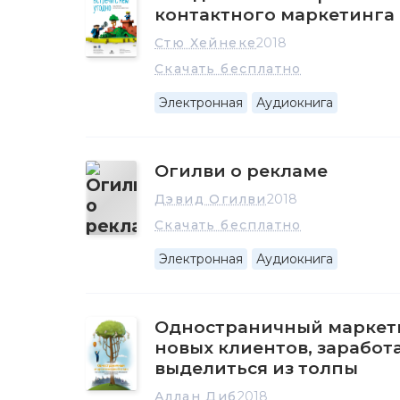
контактного маркетинга
Стю Хейнеке
2018
Скачать бесплатно
Электронная
Аудиокнига
Огилви о рекламе
Дэвид Огилви
2018
Скачать бесплатно
Электронная
Аудиокнига
Одностраничный маркети
новых клиентов, заработ
выделиться из толпы
Аллан Диб
2018