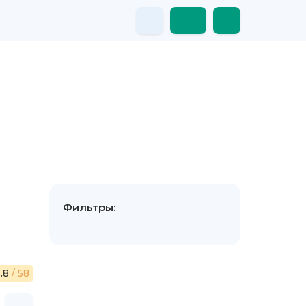
Фильтры:
.8
/ 58