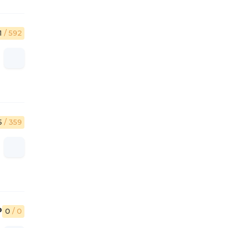
.1
/ 592
5
/ 359
₽
0
/ 0