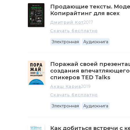
Продающие тексты. Моде
Копирайтинг для всех
Дмитрий Кот
2017
Скачать бесплатно
Электронная
Аудиокнига
Поражай своей презентац
создания впечатляющего
спикеров TED Talks
Акаш Кариа
2019
Скачать бесплатно
Электронная
Аудиокнига
Как добиться встречи с к