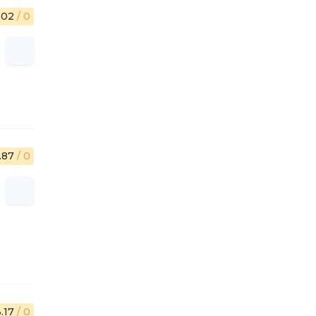
.02
/ 0
.87
/ 0
3.17
/ 0