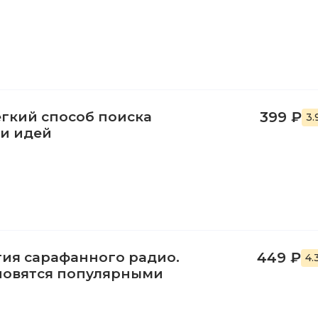
егкий способ поиска
399 ₽
3.
и идей
гия сарафанного радио.
449 ₽
4.
ановятся популярными